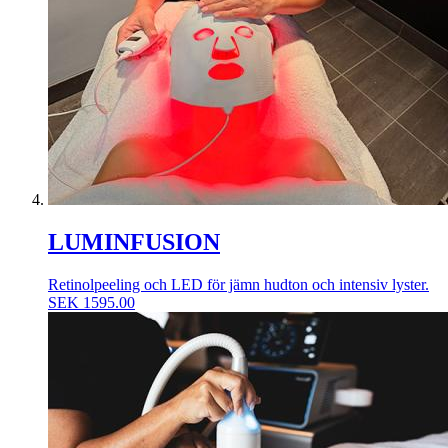
LUMINFUSION
Retinolpeeling och LED för jämn hudton och intensiv lyster.
SEK
1595.00