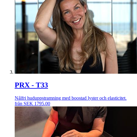
PRX - T33
Nålfri huduppstramning med boostad lyster och elasticitet.
från
SEK
1795.00