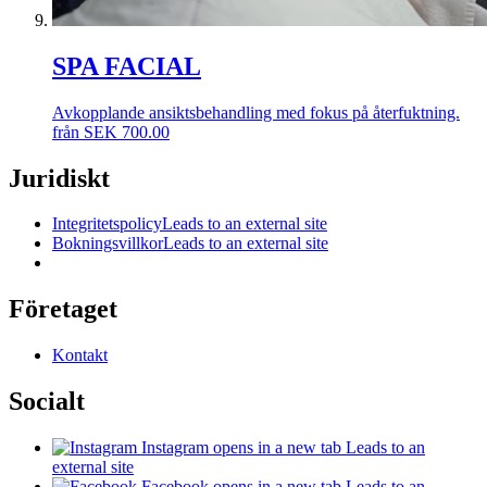
SPA FACIAL
Avkopplande ansiktsbehandling med fokus på återfuktning.
från
SEK
700.00
Juridiskt
Integritetspolicy
Leads to an external site
Bokningsvillkor
Leads to an external site
Företaget
Kontakt
Socialt
Instagram
opens in a new tab
Leads to an
external site
Facebook
opens in a new tab
Leads to an