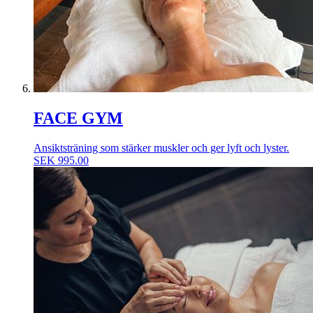
FACE GYM
Ansiktsträning som stärker muskler och ger lyft och lyster.
SEK
995.00