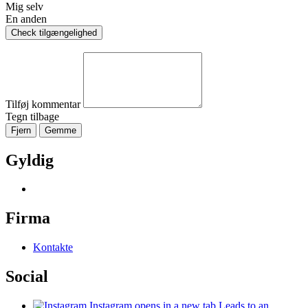
Mig selv
En anden
Check tilgængelighed
Tilføj kommentar
Tegn tilbage
Fjern
Gemme
Gyldig
Firma
Kontakte
Social
Instagram
opens in a new tab
Leads to an