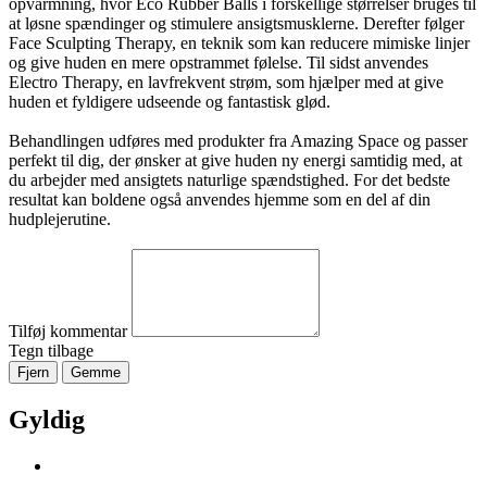
opvarmning, hvor Eco Rubber Balls i forskellige størrelser bruges til
at løsne spændinger og stimulere ansigtsmusklerne. Derefter følger
Face Sculpting Therapy, en teknik som kan reducere mimiske linjer
og give huden en mere opstrammet følelse. Til sidst anvendes
Electro Therapy, en lavfrekvent strøm, som hjælper med at give
huden et fyldigere udseende og fantastisk glød.
Behandlingen udføres med produkter fra Amazing Space og passer
perfekt til dig, der ønsker at give huden ny energi samtidig med, at
du arbejder med ansigtets naturlige spændstighed. For det bedste
resultat kan boldene også anvendes hjemme som en del af din
hudplejerutine.
Tilføj kommentar
Tegn tilbage
Fjern
Gemme
Gyldig