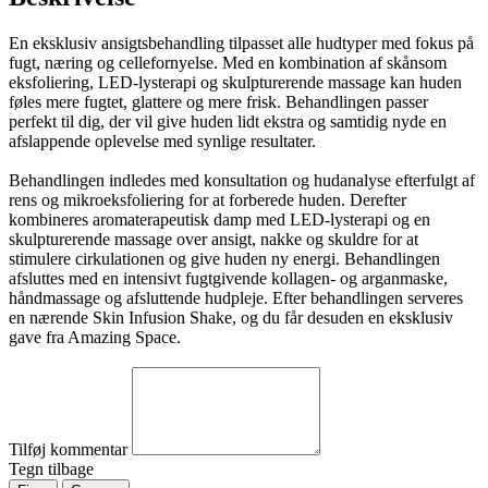
En eksklusiv ansigtsbehandling tilpasset alle hudtyper med fokus på
fugt, næring og cellefornyelse. Med en kombination af skånsom
eksfoliering, LED-lysterapi og skulpturerende massage kan huden
føles mere fugtet, glattere og mere frisk. Behandlingen passer
perfekt til dig, der vil give huden lidt ekstra og samtidig nyde en
afslappende oplevelse med synlige resultater.
Behandlingen indledes med konsultation og hudanalyse efterfulgt af
rens og mikroeksfoliering for at forberede huden. Derefter
kombineres aromaterapeutisk damp med LED-lysterapi og en
skulpturerende massage over ansigt, nakke og skuldre for at
stimulere cirkulationen og give huden ny energi. Behandlingen
afsluttes med en intensivt fugtgivende kollagen- og arganmaske,
håndmassage og afsluttende hudpleje. Efter behandlingen serveres
en nærende Skin Infusion Shake, og du får desuden en eksklusiv
gave fra Amazing Space.
Tilføj kommentar
Tegn tilbage