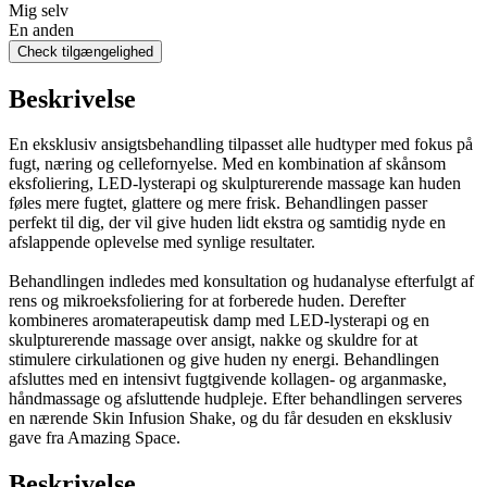
Mig selv
En anden
Check tilgængelighed
Beskrivelse
En eksklusiv ansigtsbehandling tilpasset alle hudtyper med fokus på
fugt, næring og cellefornyelse. Med en kombination af skånsom
eksfoliering, LED-lysterapi og skulpturerende massage kan huden
føles mere fugtet, glattere og mere frisk. Behandlingen passer
perfekt til dig, der vil give huden lidt ekstra og samtidig nyde en
afslappende oplevelse med synlige resultater.
Behandlingen indledes med konsultation og hudanalyse efterfulgt af
rens og mikroeksfoliering for at forberede huden. Derefter
kombineres aromaterapeutisk damp med LED-lysterapi og en
skulpturerende massage over ansigt, nakke og skuldre for at
stimulere cirkulationen og give huden ny energi. Behandlingen
afsluttes med en intensivt fugtgivende kollagen- og arganmaske,
håndmassage og afsluttende hudpleje. Efter behandlingen serveres
en nærende Skin Infusion Shake, og du får desuden en eksklusiv
gave fra Amazing Space.
Beskrivelse