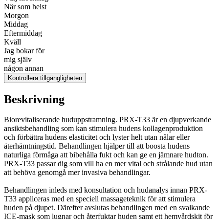
När som helst
Morgon
Middag
Eftermiddag
Kväll
Jag bokar för
mig själv
någon annan
Kontrollera tillgängligheten
Beskrivning
Biorevitaliserande huduppstramning. PRX-T33 är en djupverkande
ansiktsbehandling som kan stimulera hudens kollagenproduktion
och förbättra hudens elasticitet och lyster helt utan nålar eller
återhämtningstid. Behandlingen hjälper till att boosta hudens
naturliga förmåga att bibehålla fukt och kan ge en jämnare hudton.
PRX-T33 passar dig som vill ha en mer vital och strålande hud utan
att behöva genomgå mer invasiva behandlingar.
Behandlingen inleds med konsultation och hudanalys innan PRX-
T33 appliceras med en speciell massageteknik för att stimulera
huden på djupet. Därefter avslutas behandlingen med en svalkande
ICE-mask som lugnar och återfuktar huden samt ett hemvårdskit för