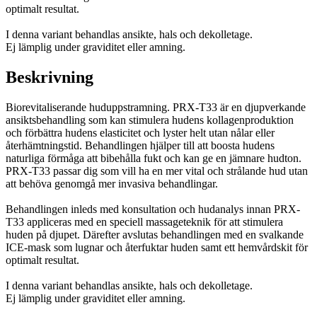
optimalt resultat.
I denna variant behandlas ansikte, hals och dekolletage.
Ej lämplig under graviditet eller amning.
Beskrivning
Biorevitaliserande huduppstramning. PRX-T33 är en djupverkande
ansiktsbehandling som kan stimulera hudens kollagenproduktion
och förbättra hudens elasticitet och lyster helt utan nålar eller
återhämtningstid. Behandlingen hjälper till att boosta hudens
naturliga förmåga att bibehålla fukt och kan ge en jämnare hudton.
PRX-T33 passar dig som vill ha en mer vital och strålande hud utan
att behöva genomgå mer invasiva behandlingar.
Behandlingen inleds med konsultation och hudanalys innan PRX-
T33 appliceras med en speciell massageteknik för att stimulera
huden på djupet. Därefter avslutas behandlingen med en svalkande
ICE-mask som lugnar och återfuktar huden samt ett hemvårdskit för
optimalt resultat.
I denna variant behandlas ansikte, hals och dekolletage.
Ej lämplig under graviditet eller amning.