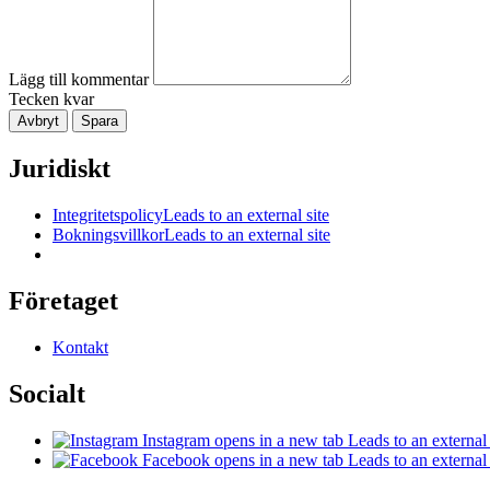
Lägg till kommentar
Tecken kvar
Avbryt
Spara
Juridiskt
Integritetspolicy
Leads to an external site
Bokningsvillkor
Leads to an external site
Företaget
Kontakt
Socialt
Instagram
opens in a new tab
Leads to an external 
Facebook
opens in a new tab
Leads to an external 