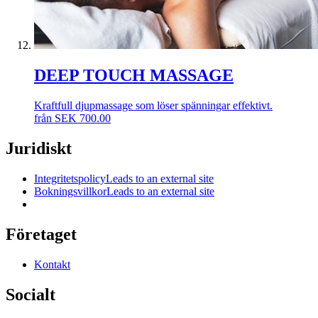
DEEP TOUCH MASSAGE
Kraftfull djupmassage som löser spänningar effektivt.
från
SEK
700.00
Juridiskt
Integritetspolicy
Leads to an external site
Bokningsvillkor
Leads to an external site
Företaget
Kontakt
Socialt