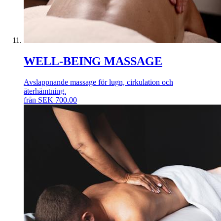
WELL-BEING MASSAGE
Avslappnande massage för lugn, cirkulation och
återhämtning.
från
SEK
700.00