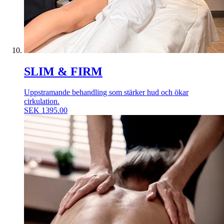
SLIM & FIRM
Uppstramande behandling som stärker hud och ökar
cirkulation.
SEK
1395.00