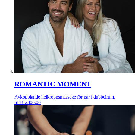
ROMANTIC MOMENT
Avkopplande helkroppsmassage för par i dubbelrum.
SEK
2300.00