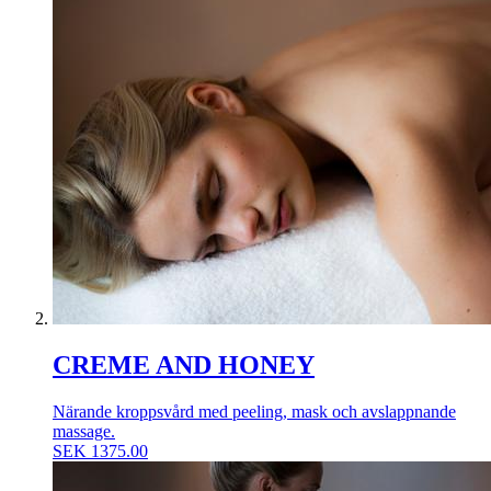
CREME AND HONEY
Närande kroppsvård med peeling, mask och avslappnande
massage.
SEK
1375.00