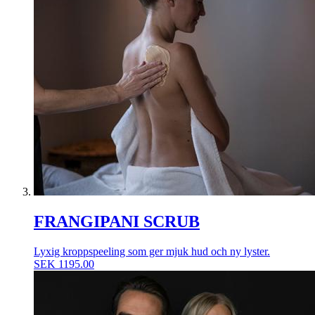
FRANGIPANI SCRUB
Lyxig kroppspeeling som ger mjuk hud och ny lyster.
SEK
1195.00